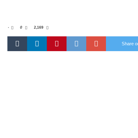
۰
0
2,169
Share on