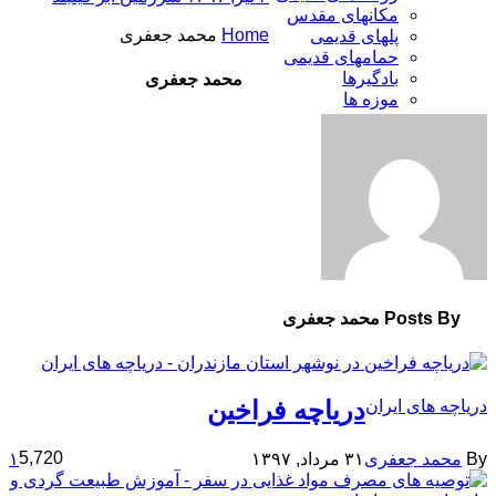
مکانهای مقدس
Home
محمد جعفری
پلهای قدیمی
حمامهای قدیمی
بادگیرها
محمد جعفری
موزه ها
Posts By محمد جعفری
دریاچه فراخین
دریاچه های ایران
5,720
By
محمد جعفری
۳۱ مرداد, ۱۳۹۷
۱