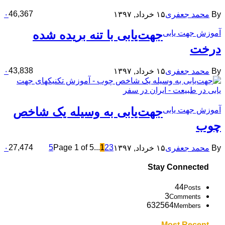
46,367
By
محمد جعفری
۱۵ خرداد, ۱۳۹۷
۰
جهت‌یابی با تنه بریده شده
آموزش جهت یابی
درخت
43,838
By
محمد جعفری
۱۵ خرداد, ۱۳۹۷
۰
جهت‌یابی به وسیله یک شاخص
آموزش جهت یابی
چوب
27,474
5
Page 1 of 5
...
1
2
3
By
محمد جعفری
۱۵ خرداد, ۱۳۹۷
۰
Stay Connected
44
Posts
3
Comments
632564
Members
Most Recent