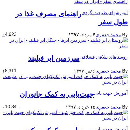
راهنمای مصرف غذا در
آموزشهای طبیعت گردی
طول سفر
4,623
By
محمد جعفری
۴ مرداد, ۱۳۹۷
۰
سرزمین ابر فیلبند
روستاهای ییلاقی قشلاقی
8,311
By
محمد جعفری
۶ تیر, ۱۳۹۷
۱
جهت‌یابی به کمک جانوران
آموزش جهت یابی
10,341
By
محمد جعفری
۱۵ خرداد, ۱۳۹۷
۰
آموزش جهت یابی