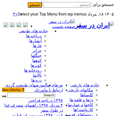
جستجو برای:
۱۴۰۵ ۱۸, مرداد
Select your Top Menu from wp menus
۳۱
صفحه نخست
جاذبه های طبیعی
دریاچه ها
آبشارها
غارها
جزایر
جنگلها
کوهها
کویرها
رودخانه ها
تالابها
دره ها
جاذبه های تاریخی
تورهای ما
آموزشهای طبیعت گردی
3
مکانهای تاریخی
ارتباط با ما
مرداد,
New
Articles
کلیساها
دژها و قلعه ها
۱۳۹۷
دریاچه فراخین
کاخها و عمارتها
۴ مرداد, ۱۳۹۷
راهنمای مصرف غذا
کاروانسراها
در طول سفر
روستاهای قدیمی
۶ تیر, ۱۳۹۷
سرزمین ابر فیلبند