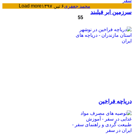
Load more
محمد جعفری
۶ تیر, ۱۳۹۷
سرزمین ابر فیلبند
55
دریاچه فراخین