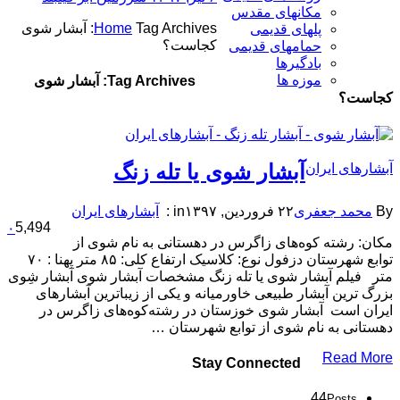
مکانهای مقدس
Home
Tag Archives: آبشار شوی
پلهای قدیمی
کجاست؟
حمامهای قدیمی
بادگیرها
موزه ها
Tag Archives: آبشار شوی
کجاست؟
آبشار شوی یا تله زنگ
آبشارهای ایران
By
محمد جعفری
۲۲ فروردین, ۱۳۹۷
in :
آبشارهای ایران
5,494
۰
مکان: رشته کوه‌های زاگرس در دهستانی به نام شوی از
توابع شهرستان دزفول نوع: کلاسیک ارتفاع کلی: ۸۵ متر پهنا : ۷۰
متر فیلم آبشار شوی یا تله زنگ مشخصات آبشار شوی آبشار شِوی
بزرگ‌ ترین آبشار طبیعی خاورمیانه و یکی از زیباترین آبشارهای
ایران است آبشار شوی خوزستان در رشته‌کوه‌های زاگرس در
دهستانی به نام شوی از توابع شهرستان …
Read More
Stay Connected
44
Posts