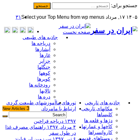
جستجو برای:
۱۴۰۵ ۱۷, مرداد
Select your Top Menu from wp menus
۳۱
صفحه نخست
جاذبه های طبیعی
دریاچه ها
آبشارها
غارها
جزایر
جنگلها
کوهها
کویرها
رودخانه ها
تالابها
دره ها
جاذبه های تاریخی
تورهای ما
آموزشهای طبیعت گردی
3
مکانهای تاریخی
ارتباط با ما
مرداد,
New
Articles
کلیساها
دژها و قلعه ها
۱۳۹۷
دریاچه فراخین
کاخها و عمارتها
۴ مرداد, ۱۳۹۷
راهنمای مصرف غذا
کاروانسراها
در طول سفر
روستاهای قدیمی
۶ تیر, ۱۳۹۷
سرزمین ابر فیلبند