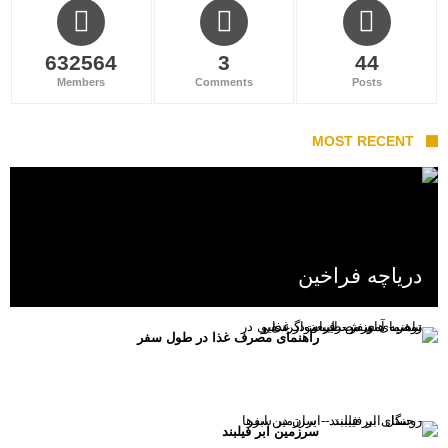
632564
3
44
Members
Comments
Posts
MOST RECENT
دریاچه فراخین
راهنمای مصرف غذا در طول سفر
سرزمین ابر فیلبند