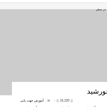
ورشید
15,220
۰
in :
آموزش جهت یابی