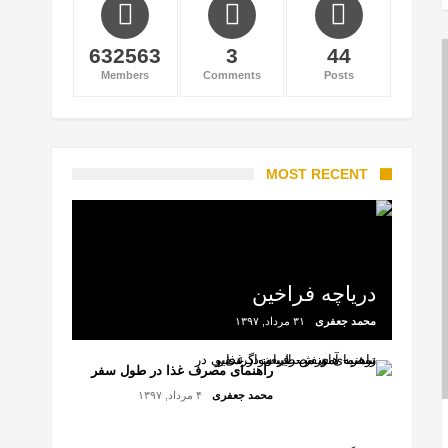
632563
3
44
Members
Comments
Posts
MOST RECENT
دریاچه فراخین
محمد جعفری
۳۱ مرداد, ۱۳۹۷
راهنمای مصرف غذا در طول سفر
محمد جعفری
۴ مرداد, ۱۳۹۷