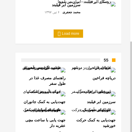
سرزمین ابر فیلبند
محمد جعفری
۶ تیر, ۱۳۹۷
Load more
55
دریاچه فراخین
راهنمای مصرف غذا در
طول سفر
سرزمین ابر فیلبند
جهت‌یابی به کمک جانوران
جهت‌یابی به کمک حرکت
جهت یابی با ساعت مچی
خورشید
عقربه دار