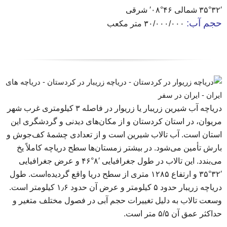
۳۵°۳۲′ شمالی ۴۶°۰۸′ شرقی
حجم آب:
۳۰/۰۰۰/۰۰۰ متر مکعب
دریاچه آب شیرین زریبار یا زریوار در فاصله ۳ کیلومتری غرب شهر
مریوان، در استان کردستان و از مکان‌های دیدنی و گردشگری این
استان است. آب تالاب شیرین است و از تعدادی چشمهٔ کف‌جوش و
بارش تأمین می‌شود. در بیشتر زمستان‌ها سطح دریاچه کاملاً یخ
می‌بندد. این تالاب در طول جغرافیایی ′۸°۴۶ و عرض جغرافیایی
′۳۲°۳۵ و ارتفاع ۱۲۸۵ متری از سطح دریا واقع گردیده‌است. طول
دریاچه زریبار حدود ۵ کیلومتر و عرض آن حدود ۱٫۶ کیلومتر است.
وسعت تالاب به دلیل تغییرات حجم آبی در فصول مختلف متغیر و
حداکثر عمق آن ۵/۵ متر است.