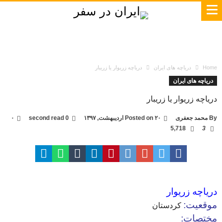
Home
دریاچه های ایران
دریاچه زریوار یا زریبار
دریاچه های ایران
دریاچه زریوار یا زریبار
By
محمد جعفری
۲۰ اردیبهشت, ۱۳۹۷
Posted on
0 second read
۰
5,718
3
دریاچه زریوار
موقعیت:
کردستان
مختصات: