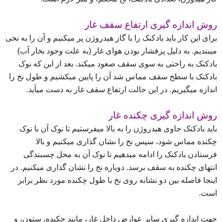
روش اندازه گیری ارتفاع سقف غار
برای این کار باید بادکنک را با گاز هیدروژن پر می​کنیم و آن را به نخی
می​بندیم. به دلیل پرفشار بودن هوای غار (به علت وجود بخار آب)
بادکنک به راحتی به سوی سقف صعود می​کند. بعد از این که نوک
بادکنک با سطح سقف مماس شد آن را پایین می​کشیم و طول نخ را
اندازه می​گیریم. در این حالت ارتفاع سقف غار به دست می​آید.
روش اندازه گیری چکنده غار
باید بادکنک حاوی هیدروژن را به بالا می​فرستیم تا نوک آن با نوک
چکنده مماس شود، سپس نخ را نشان گذاری می​کنیم و بالا
فرستادن بادکنک را ادامه می​دهیم تا نوک آن به محل چسبندگی
انتهای چکنده به سقف برسد. دوباره نخ را نشان گذاری می​کنیم. در
اینجا فاصله بین دو نشانه روی نخ با طول چکنده مورد نظر برابر
است.
جهت اندازه گیری سایر عوارض داخل غار، مانند چکیده، ستون، و